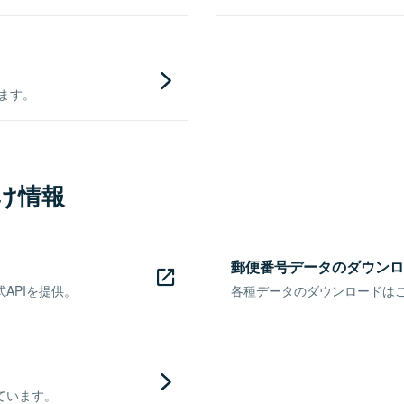
きます。
け情報
郵便番号データのダウンロ
APIを提供。
各種データのダウンロードはこち
ています。