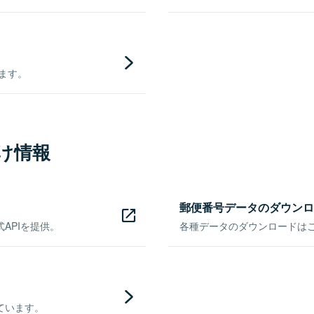
きます。
け情報
郵便番号データのダウンロ
APIを提供。
各種データのダウンロードはこち
ています。