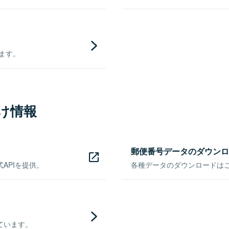
きます。
け情報
郵便番号データのダウンロ
APIを提供。
各種データのダウンロードはこち
ています。