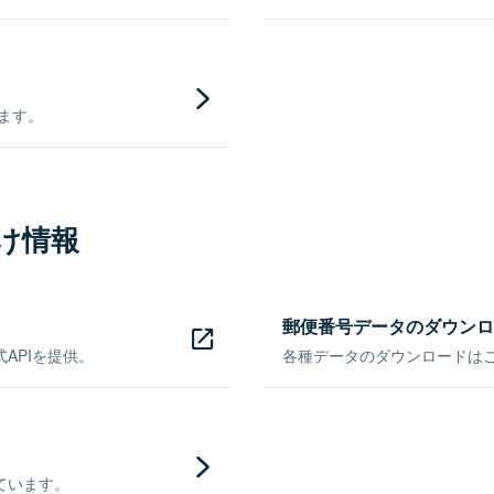
きます。
け情報
郵便番号データのダウンロ
APIを提供。
各種データのダウンロードはこち
ています。