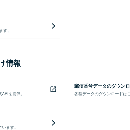
きます。
け情報
郵便番号データのダウンロ
APIを提供。
各種データのダウンロードはこち
ています。