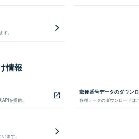
きます。
け情報
郵便番号データのダウンロ
APIを提供。
各種データのダウンロードはこち
ています。