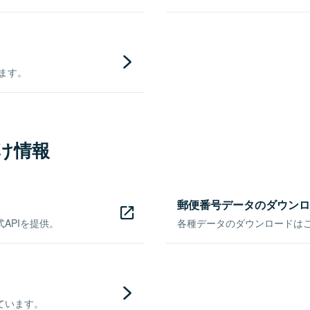
きます。
け情報
郵便番号データのダウンロ
APIを提供。
各種データのダウンロードはこち
ています。