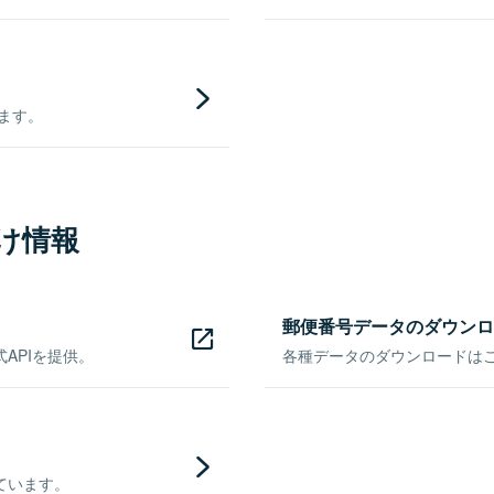
きます。
け情報
郵便番号データのダウンロ
APIを提供。
各種データのダウンロードはこち
ています。