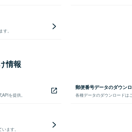
きます。
け情報
郵便番号データのダウンロ
APIを提供。
各種データのダウンロードはこち
ています。