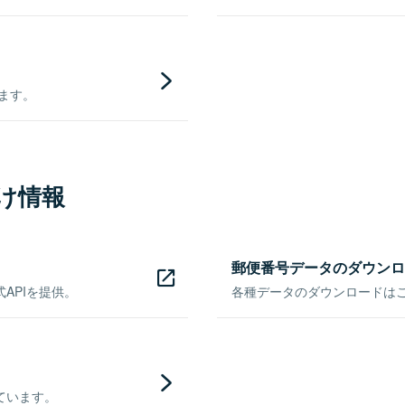
きます。
け情報
郵便番号データのダウンロ
APIを提供。
各種データのダウンロードはこち
ています。