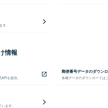
きます。
け情報
郵便番号データのダウンロ
APIを提供。
各種データのダウンロードはこち
ています。