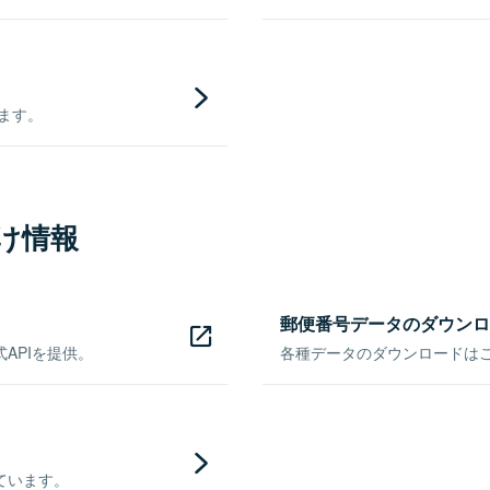
きます。
け情報
郵便番号データのダウンロ
APIを提供。
各種データのダウンロードはこち
ています。