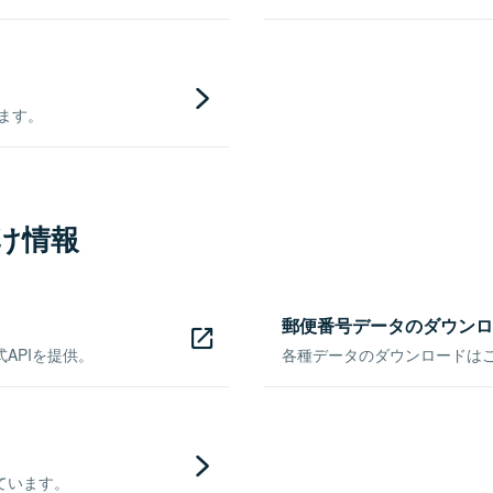
きます。
け情報
郵便番号データのダウンロ
APIを提供。
各種データのダウンロードはこち
ています。