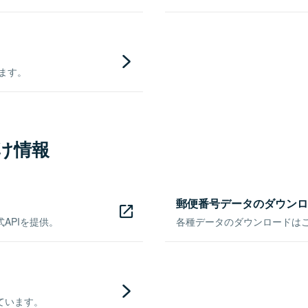
きます。
け情報
郵便番号データのダウンロ
APIを提供。
各種データのダウンロードはこち
ています。