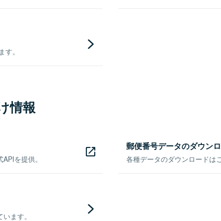
きます。
け情報
郵便番号データのダウンロ
APIを提供。
各種データのダウンロードはこち
ています。