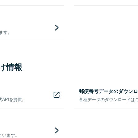
きます。
け情報
郵便番号データのダウンロ
APIを提供。
各種データのダウンロードはこち
ています。