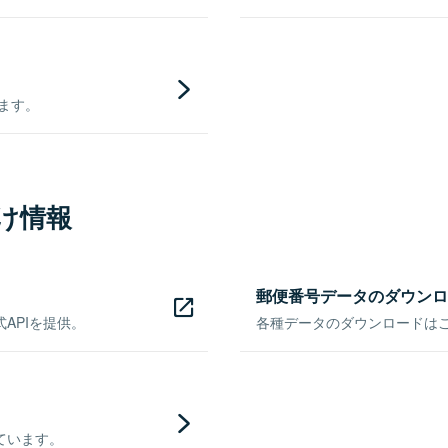
きます。
け情報
郵便番号データのダウンロ
APIを提供。
各種データのダウンロードはこち
ています。