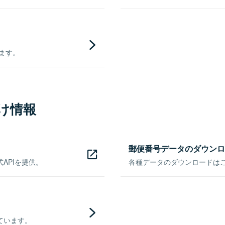
きます。
け情報
郵便番号データのダウンロ
APIを提供。
各種データのダウンロードはこち
ています。