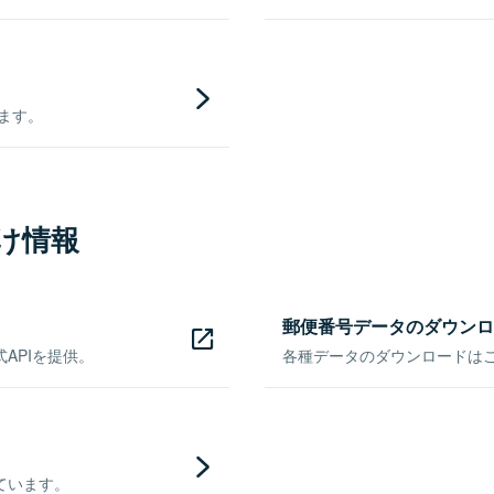
きます。
け情報
郵便番号データのダウンロ
APIを提供。
各種データのダウンロードはこち
ています。