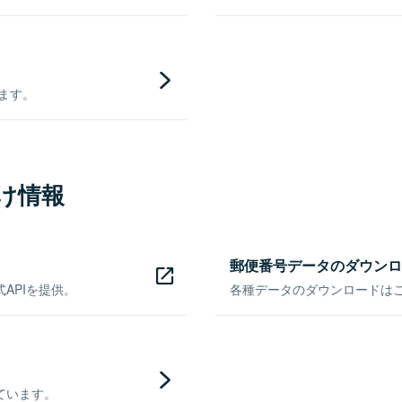
きます。
け情報
郵便番号データのダウンロ
APIを提供。
各種データのダウンロードはこち
ています。