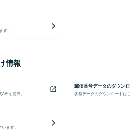
きます。
け情報
郵便番号データのダウンロ
APIを提供。
各種データのダウンロードはこち
ています。