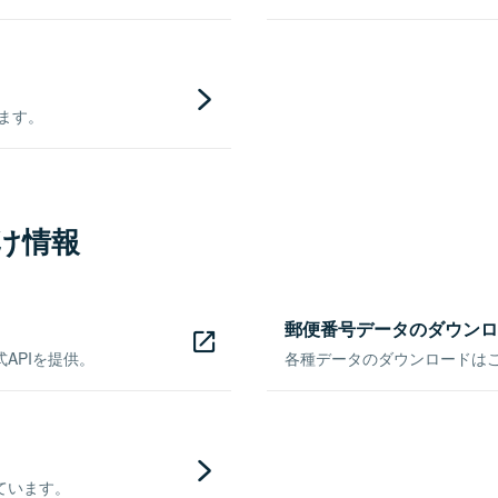
きます。
け情報
郵便番号データのダウンロ
APIを提供。
各種データのダウンロードはこち
ています。