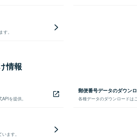
きます。
け情報
郵便番号データのダウンロ
APIを提供。
各種データのダウンロードはこち
ています。