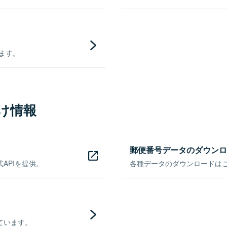
きます。
け情報
郵便番号データのダウンロ
APIを提供。
各種データのダウンロードはこち
ています。