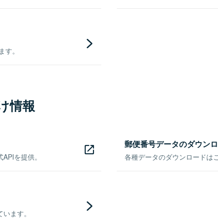
きます。
け情報
郵便番号データのダウンロ
APIを提供。
各種データのダウンロードはこち
ています。