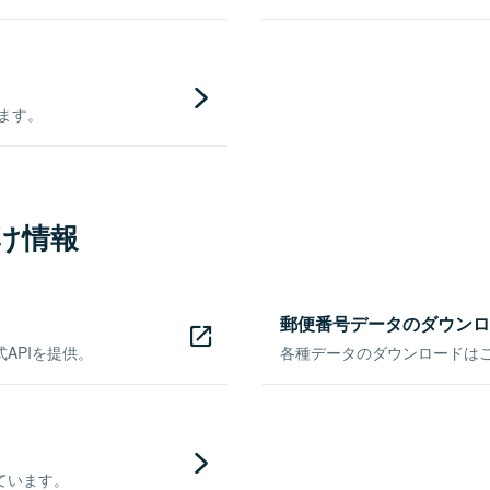
きます。
け情報
郵便番号データのダウンロ
APIを提供。
各種データのダウンロードはこち
ています。