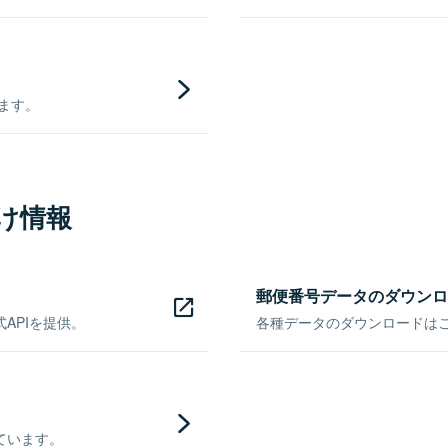
きます。
け情報
郵便番号データのダウンロ
APIを提供。
各種データのダウンロードはこち
ています。