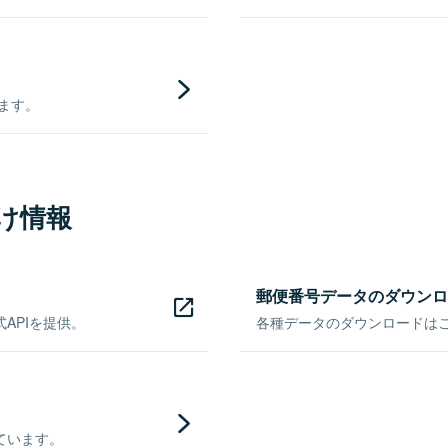
きます。
け情報
郵便番号データのダウンロ
APIを提供。
各種データのダウンロードはこち
ています。