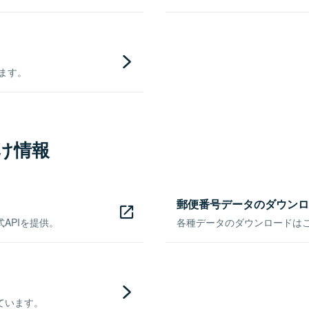
きます。
け情報
郵便番号データのダウンロ
APIを提供。
各種データのダウンロードはこち
ています。