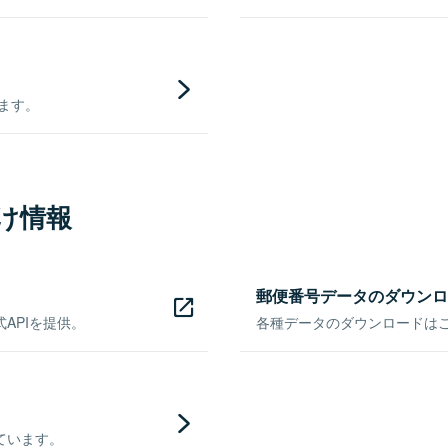
きます。
け情報
郵便番号データのダウンロ
APIを提供。
各種データのダウンロードはこち
ています。