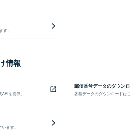
きます。
け情報
郵便番号データのダウンロ
APIを提供。
各種データのダウンロードはこち
ています。