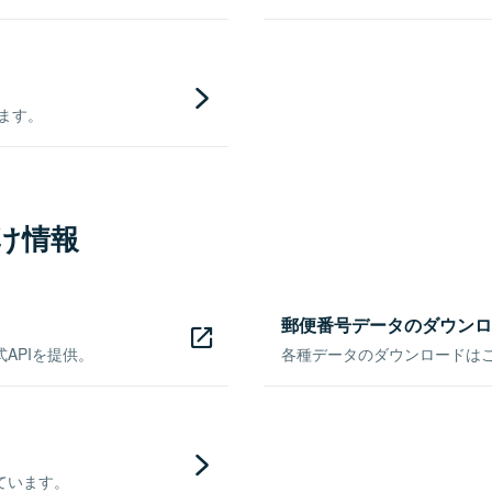
きます。
け情報
郵便番号データのダウンロ
APIを提供。
各種データのダウンロードはこち
ています。