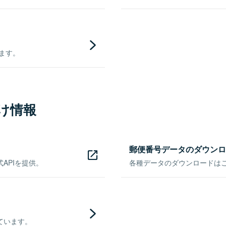
きます。
け情報
郵便番号データのダウンロ
APIを提供。
各種データのダウンロードはこち
ています。