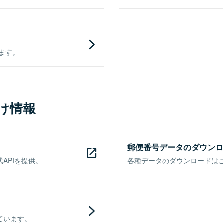
きます。
け情報
郵便番号データのダウンロ
APIを提供。
各種データのダウンロードはこち
ています。