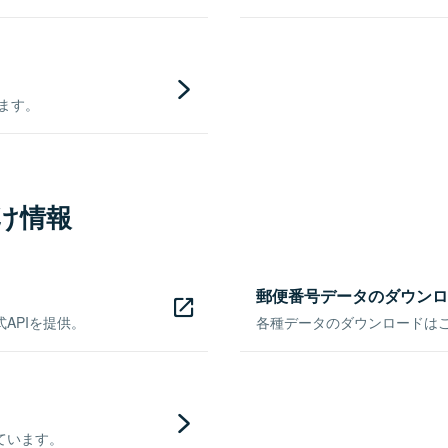
きます。
け情報
郵便番号データのダウンロ
APIを提供。
各種データのダウンロードはこち
ています。