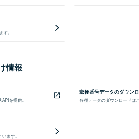
きます。
け情報
郵便番号データのダウンロ
APIを提供。
各種データのダウンロードはこち
ています。