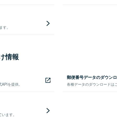
きます。
け情報
郵便番号データのダウンロ
APIを提供。
各種データのダウンロードはこち
ています。