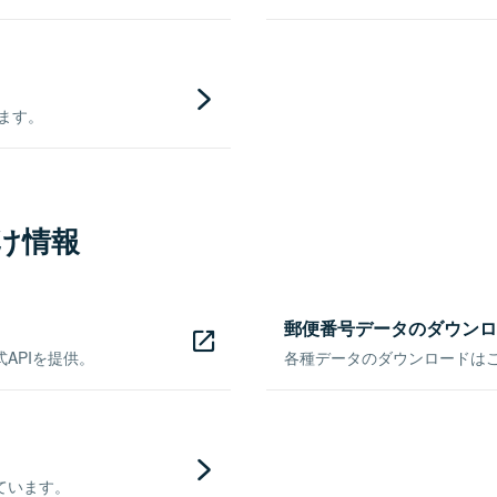
きます。
け情報
郵便番号データのダウンロ
APIを提供。
各種データのダウンロードはこち
ています。