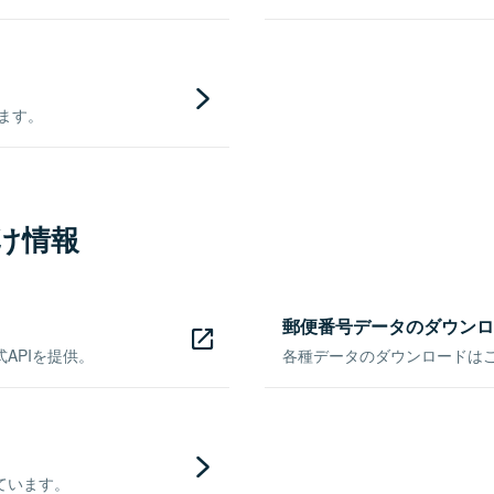
きます。
け情報
郵便番号データのダウンロ
APIを提供。
各種データのダウンロードはこち
ています。