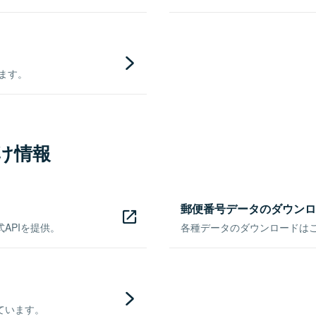
きます。
け情報
郵便番号データのダウンロ
APIを提供。
各種データのダウンロードはこち
ています。