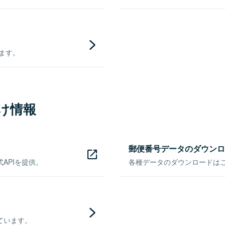
きます。
け情報
郵便番号データのダウンロ
APIを提供。
各種データのダウンロードはこち
ています。