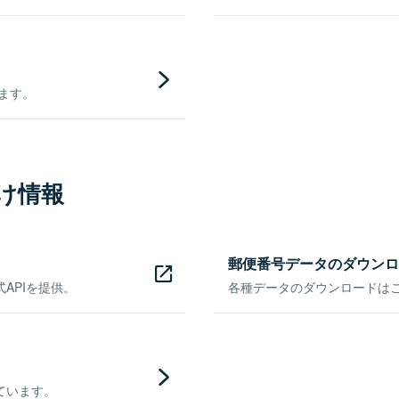
きます。
け情報
郵便番号データのダウンロ
APIを提供。
各種データのダウンロードはこち
ています。