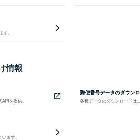
きます。
け情報
郵便番号データのダウンロ
APIを提供。
各種データのダウンロードはこち
ています。