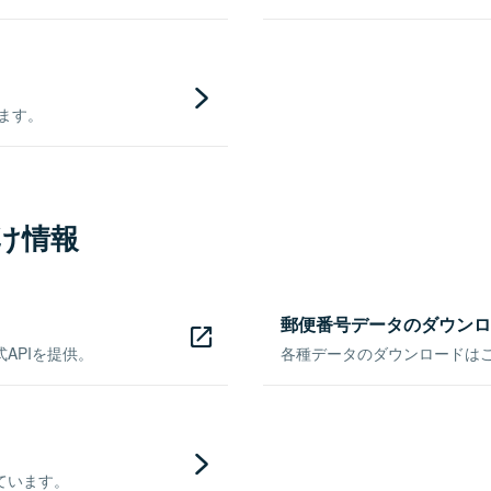
きます。
け情報
郵便番号データのダウンロ
APIを提供。
各種データのダウンロードはこち
ています。