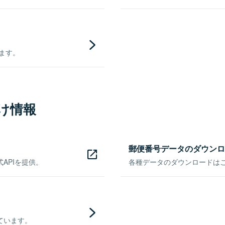
きます。
け情報
郵便番号データのダウンロ
APIを提供。
各種データのダウンロードはこち
ています。