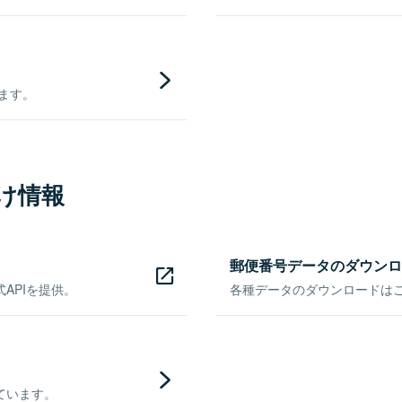
きます。
け情報
郵便番号データのダウンロ
APIを提供。
各種データのダウンロードはこち
ています。