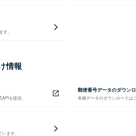
きます。
け情報
郵便番号データのダウンロ
APIを提供。
各種データのダウンロードはこち
ています。