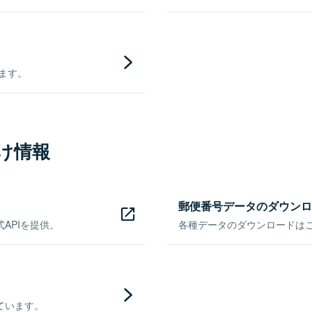
きます。
け情報
郵便番号データのダウンロ
APIを提供。
各種データのダウンロードはこち
ています。