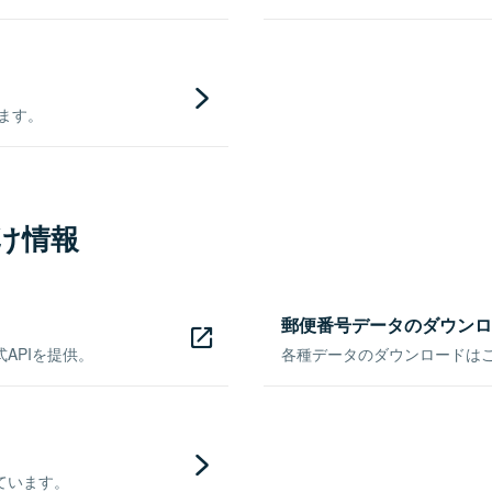
きます。
け情報
郵便番号データのダウンロ
APIを提供。
各種データのダウンロードはこち
ています。