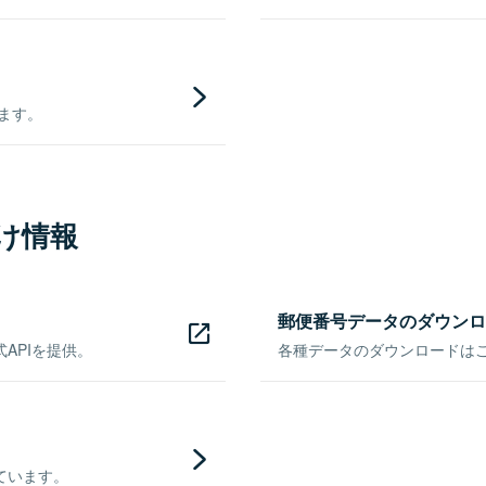
きます。
け情報
郵便番号データのダウンロ
APIを提供。
各種データのダウンロードはこち
ています。